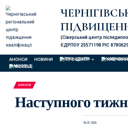
ЧЕРНІГІВС
ПІДВИЩЕНН
(Сіверський центр післядипл
ЄДРПОУ 25571198 PIC 878062
АНОНСИ
НОВИНИ
ПРО ЦЕНТР
НАВЧАНН
MOODLE
АНОНСИ
Наступного тижня
06.01.2026