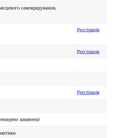
 місцевого самоврядування,
Реєстрація
Реєстрація
Реєстрація
етверте заняття)
рактики