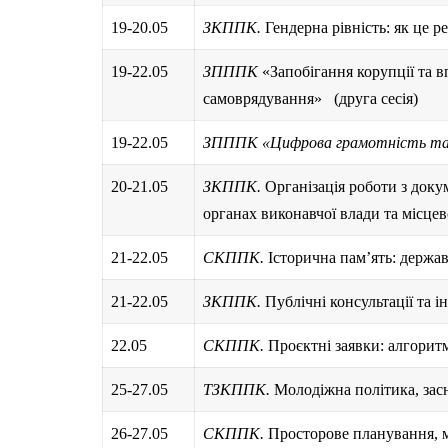
19-20.05
ЗКППК.
Гендерна рівність: як це 
19-22.05
ЗПППК
«Запобігання корупції та 
самоврядування»
(друга сесія)
19-22.05
ЗПППК «Цифрова грамотність та 
20-21.05
ЗКППК.
Організація роботи з доку
органах виконавчої влади та місце
21-22.05
СКППК.
Історична пам’ять: держа
21-22.05
ЗКППК.
Публічні консультації та і
22.05
СКППК.
Проєктні заявки: алгорит
25-27.05
ТЗКППК.
Молодіжна політика, засн
26-27.05
СКППК.
Просторове планування, м