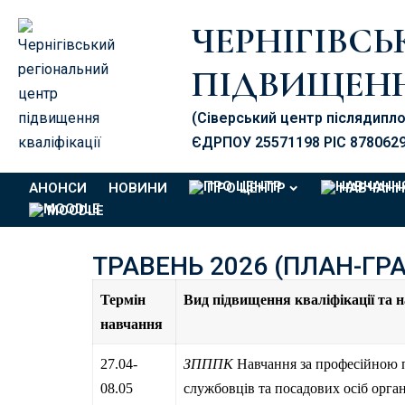
ЧЕРНІГІВС
ПІДВИЩЕНН
(Сіверський центр післядипл
ЄДРПОУ 25571198 PIC 878062
АНОНСИ
НОВИНИ
ПРО ЦЕНТР
НАВЧАНН
MOODLE
ТРАВЕНЬ 2026 (ПЛАН-ГРА
Термін
Вид підвищення кваліфікації та 
навчання
27.04-
ЗПППК
Навчання за професійною п
08.05
службовців та посадових осіб орган