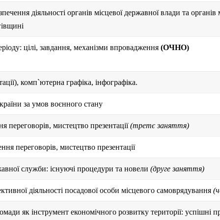
печення діяльності органів місцевої державної влади та органів
гівщині
ріоду: цілі, завдання, механізми впровадження
(ОЧНО)
тації), комп`ютерна графіка, інфографіка.
країни за умов воєнного стану
ння переговорів, мистецтво презентації
(третє заняття)
дення переговорів, мистецтво презентації
жавної служби: існуючі процедури та новели
(друге заняття)
ефективної діяльності посадової особи місцевого самоврядування
(ч
омади як інструмент економічного розвитку території: успішні п