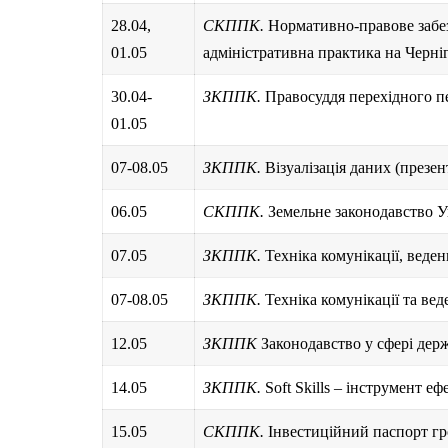
28.04,
СКППК.
Нормативно-правове забез
01.05
адміністративна практика на Черні
30.04-
ЗКППК.
Правосуддя перехідного пе
01.05
07-08.05
ЗКППК.
Візуалізація даних (презен
06.05
СКППК.
Земельне законодавство У
07.05
ЗКППК.
Техніка комунікації, веде
07-08.05
ЗКППК.
Техніка комунікації та ве
12.05
ЗКППК
Законодавство у сфері дер
14.05
ЗКППК.
Soft Skills – інструмент 
15.05
СКППК.
Інвестиційний паспорт гр