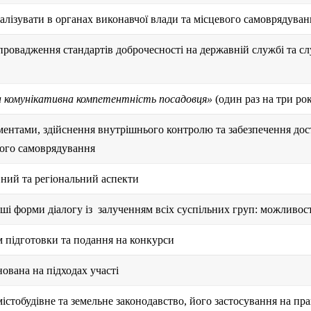
реалізувати в органах виконавчої влади та місцевого самоврядуван
впровадження стандартів доброчесності на державній службі та сл
комунікативна компетентність посадовця»
(один раз на три рок
ментами, здійснення внутрішнього контролю та забезпечення дост
вого самоврядування
вний та регіональний аспекти
нші форми діалогу із
залученням всіх суспільних груп: можливост
м підготовки та подання на конкурси
ована на підходах участі
істобудівне та земельне законодавство, його застосування на пр