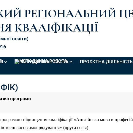
ЬКИЙ РЕГІОНАЛЬНИЙ Ц
Я КВАЛІФІКАЦІЇ
омної освіти)
916
Я
МЕТОДИЧНА РОБОТА
ПРОЄКТНА ДІЯЛЬНІСТЬ
ФІК)
назва програми
рограмою підвищення кваліфікації «Англійська мова в професій
ів місцевого самоврядування» (друга сесія)