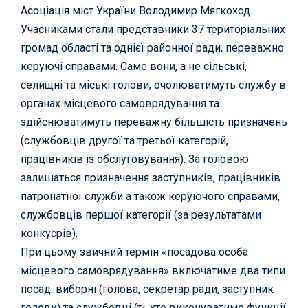
Асоціація міст України
Володимир Мягкоход.
Учасниками стали представники 37 територіальних
громад області та однієї районної ради, переважно
керуючі справами. Саме вони, а не сільські,
селищні та міські голови, очолюватимуть службу в
органах місцевого самоврядування та
здійснюватимуть переважну більшість призначень
(службовців другої та третьої категорій,
працівників із обслуговування). За головою
залишаться призначення заступників, працівників
патронатної служби а також керуючого справами,
службовців першої категорії (за результатами
конкусрів).
При цьому звичний термін «посадова особа
місцевого самоврядування» включатиме два типи
посад: виборні (голова, секретар ради, заступник
голови) та службовці (ті, хто виконуватиме функції