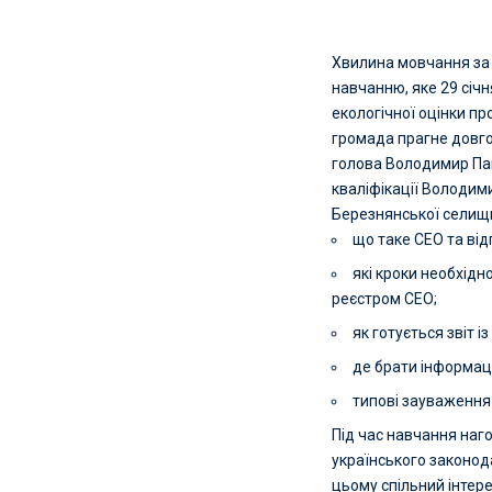
Хвилина мовчання за 
навчанню, яке 29 січ
екологічної оцінки п
громада прагне довго
голова Володимир Пав
кваліфікації Володим
Березнянської селищн
що таке СЕО та ві
які кроки необхідн
реєстром СЕО;
як готується звіт і
де брати інформаці
типові зауваження
Під час навчання наг
українського законод
цьому спільний інтере