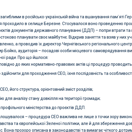
загиблими в російсько-українській війна та вшанування пам`яті Ге
ня проходило в селище Березне. Стосувалося воно проведенню про
роєктів документів державного плануванні (ДДП) – попри втрати та 
стоково планувати своє майбутнє. Відкрив заняття та взяв у них у
ленко, а проводив їх директор Чернігівського регіонального цент
ир Бойко, аудиторія – посадові особи місцевого самоврядування в
ої ради. Про що йшлося:
дповідно до яких нормативно-правових актів ці процедур проводить
о здійснити для проходження СЕО, їхня послідовність та особливос
з СЕО, його структура, орієнтовний зміст розділів;
ю для аналізу стану довкілля на території громади;
 профільного міністерства до проєктів ДДП.
олошувалося – процедура СЕО важлива не лише з точки зору викон
авства та європейської Зеленої політики, але й для збереження дов
с. Вона прозоро описана в законодавстві та вимагає чіткого дотри