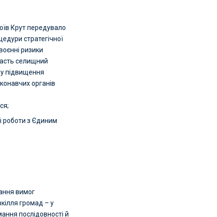
роїв Крут передувало
цедури стратегічної
воєнні ризики
часть селищний
ру підвищення
иконавчих органів
ся;
ті роботи з Єдиним
ання вимог
кілля громад – у
мання послідовності й