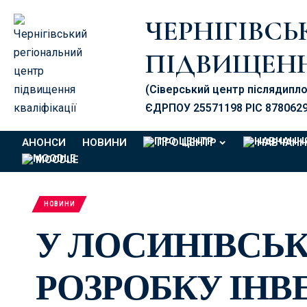
ЧЕРНІГІВС
ПІДВИЩЕНН
(Сіверський центр післядипл
ЄДРПОУ 25571198 PIC 878062
АНОНСИ
НОВИНИ
ПРО ЦЕНТР
НАВЧАНН
MOODLE
НОВИНИ
У ЛОСИНІВСЬК
РОЗРОБКУ ІН