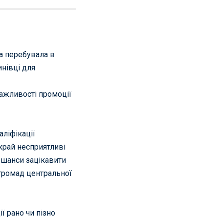
ма перебувала в
инівці для
важливості промоції
ліфікації
край несприятливі
 шанси зацікавити
 громад центральної
ї рано чи пізно