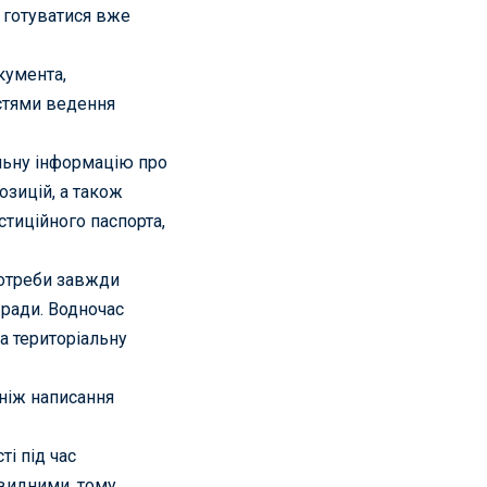
 готуватися вже
кумента,
остями ведення
альну інформацію про
озицій, а також
стиційного паспорта,
потреби завжди
 ради. Водночас
а територіальну
 ніж написання
і під час
евидними, тому