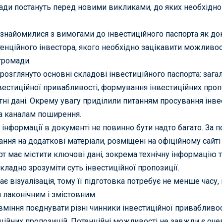
ади постануть перед новими викликами, до яких необхідно
знайомилися з вимогами до інвестиційного паспорта як до
тенційного інвестора, якого необхідно зацікавити можлив
 громади.
о розглянуто основні складові інвестиційного паспорта: заг
вестиційної привабливості, формування інвестиційних проп
тні дані. Окрему увагу приділили питанням просування інве
а каналам поширення.
інформації в документі не повинно бути надто багато. За 
ння на додаткові матеріали, розміщені на офіційному сайті
рт має містити ключові дані, зокрема технічну інформацію т
складно зрозуміти суть інвестиційної пропозиції.
 візуалізація, тому її підготовка потребує не менше часу,
и лаконічним і змістовним.
міння поєднувати різні чинники інвестиційної привабливост
ійних пропозицій. Потенційні можливості не завжди є оч