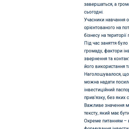
завершаться, а гром
сьогодні.
Учасники навчання о
орієнтованого на по
бізнесу на території
Під час заняття бул
громаду, фактори ін
звернення та контак
його використання т
Наголошувалося, що 
можна надати посила
інвестиційний паспо
прив’язку, без яких 
Важливе значення має
тексту, який має бут
Окреме питанням – в
формування інвестиц