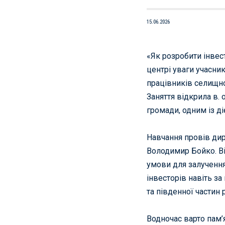
15.06.2026
«Як розробити інвес
центрі уваги учасни
працівників селищно
Заняття відкрила в.
громади, одним із ді
Навчання провів дир
Володимир Бойко. Ві
умови для залучення
інвесторів навіть з
та південної частин р
Водночас варто пам’я