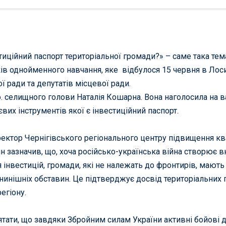
тиційний паспорт територіальної громади?» – саме така те
ків однойменного навчання, яке відбулося 15 червня в Лос
ї ради та депутатів місцевої ради.
 о. селищного голови Наталія Кошарна. Вона наголосила на 
євих інструментів якої є інвестиційний паспорт.
ектор Чернігівського регіонального центру підвищення ква
н зазначив, що, хоча російсько-українська війна створює в
 інвестицій, громади, які не належать до фронтирів, мають
а нинішніх обставин. Це підтверджує досвід територіальних
егіону.
тати, що завдяки Збройним силам України активні бойові ді