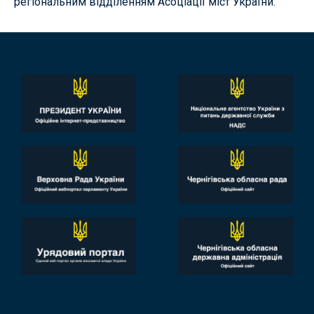
регіональним відділенням Асоціації міст України.