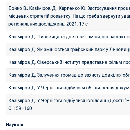
Бойко В., Казіміров Д., Карпенко Ю. Застосування проце
місцевих стратегій розвитку. На що треба звернути увагу
регіональних досліджень, 2021. 17 с.
Казіміров Д. Линовиця та довкілля: зміни, що настають
Казіміров Д. Як змінюється графський парк у Линовиці
Казіміров Д. Сіверський інститут представив фільм п
Казіміров Д. Залучення громад до захисту довкілля об
Казіміров Д. У Чернігові відбулося обговорення доку
Казіміров Д. У Чернігові відбулися ювілейні «Десяті “Ро
С. 159–160.
Наукові