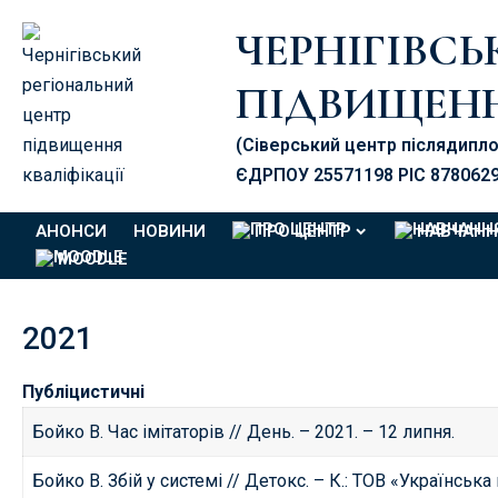
ЧЕРНІГІВС
ПІДВИЩЕНН
(Сіверський центр післядипл
ЄДРПОУ 25571198 PIC 878062
АНОНСИ
НОВИНИ
ПРО ЦЕНТР
НАВЧАНН
MOODLE
2021
Публіцистичні
Бойко В. Час імітаторів
// День. – 2021. – 12 липня.
Бойко В. Збій у системі // Детокс. – К.: ТОВ «Українська 