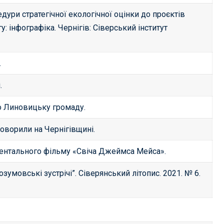
дури стратегічної екологічної оцінки до проєктів
: інфографіка. Чернігів: Сіверський інститут
.
.
ро Линовицьку громаду.
говорили на Чернігівщині.
ментального фільму «Свіча Джеймса Мейса».
зумовські зустрічі”. Сіверянський літопис. 2021. № 6.