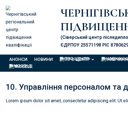
ЧЕРНІГІВС
ПІДВИЩЕНН
(Сіверський центр післядипл
ЄДРПОУ 25571198 PIC 878062
АНОНСИ
НОВИНИ
ПРО ЦЕНТР
НАВЧАНН
MOODLE
10. Управління персоналом та д
Lorem ipsum dolor sit amet, consectetur adipiscing elit. Ut eli