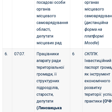
посадові особи
органах
органів
місцевого
місцевого
самоврядуван
самоврядування
(
дистанційна
області,
форма на
депутати
платформі
місцевих рад
Moodle
)
6.
07.07.
Працівники
6
СКППК.
апарату ради
Інвестиційний
територіальної
паспорт грома
громади, її
як інструмент
структурних
економічного
підрозділів,
розвитку
старости,
території: успі
депутати
практики
(ОЧ
(Линовицька