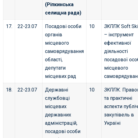
(Ріпкинська
селищна рада)
17.
22-23.07
Посадові особи
10
ЗКППК
Soft Ski
органів
– інструмент
місцевого
ефективної
самоврядування
діяльності
області,
посадової осо
депутати
місцевого
місцевих рад
самоврядуван
18.
22-23.07
Державні
10
ЗКППК.
Право
службовці
та практичні
місцевих
аспекти публі
державних
закупівель в
адміністрацій,
Україні
посадові особи