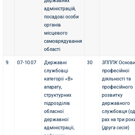
державних
адміністрацій,
посадові особи
органів
місцевого
самоврядування
області
9.
07-10.07
Державні
30
ЗПППК
Основ
службовці
професійної
категорії «В»
діяльності та
апарату,
професійного
структурних
розвитку
підрозділів
державного
обласної
службовця (о
державної
раз на три рок
адміністрації,
(
друга сесія
)