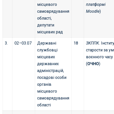
місцевого
платформі
самоврядування
Moodle
)
області,
депутати
місцевих рад
3.
02–03.07
Державні
18
ЗКППК.
Інстит
службовці
старости за у
місцевих
воєнного часу
державних
(
ОЧНО
)
адміністрацій,
посадові особи
органів
місцевого
самоврядування
області