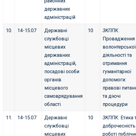
районних
державних
адміністрацій
10.
14-15.07
Державні
10
ЗКППК.
службовці
Провадження
місцевих
волонтерської
державних
діяльності та
адміністрацій,
отримання
посадові особи
гуманітарної
органів
допомоги:
місцевого
правові питан
самоврядування
та діючі
області
процедури
11.
14-15.07
Державні
10
ЗКППК.
Етика 
службовці
доброчесність
місцевих
роботі публічн