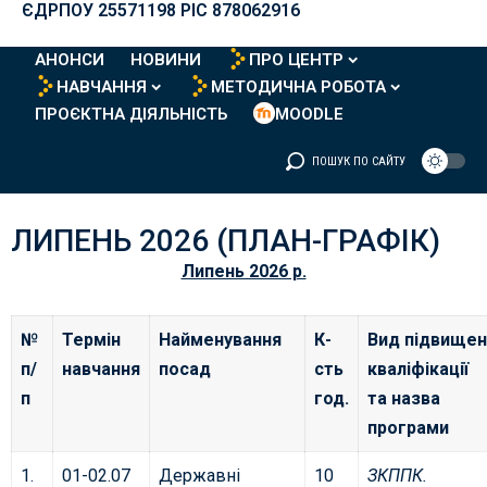
ЄДРПОУ 25571198 PIC 878062916
АНОНСИ
НОВИНИ
ПРО ЦЕНТР
НАВЧАННЯ
МЕТОДИЧНА РОБОТА
ПРОЄКТНА ДІЯЛЬНІСТЬ
MOODLE
ПОШУК ПО САЙТУ
ЛИПЕНЬ 2026 (ПЛАН-ГРАФІК)
Липень 2026 р.
№
Термін
Найменування
К-
Вид підвищен
п/
навчання
посад
сть
кваліфікації
п
год.
та назва
програми
1.
01-02.07
Державні
10
ЗКППК.