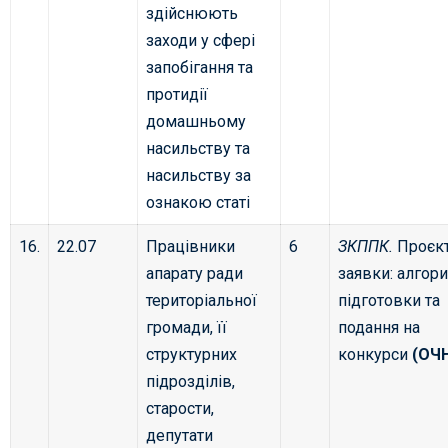
здійснюють
заходи у сфері
запобігання та
протидії
домашньому
насильству та
насильству за
ознакою статі
16.
22.07
Працівники
6
ЗКППК.
Проєкт
апарату ради
заявки: алгор
територіальної
підготовки та
громади, її
подання на
структурних
конкурси
(ОЧ
підрозділів,
старости,
депутати