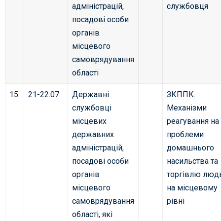
адміністрацій,
службовця
посадові особи
органів
місцевого
самоврядування
області
15.
21-22.07
Державні
ЗКППК.
службовці
Механізми
місцевих
реагування на
державних
проблеми
адміністрацій,
домашнього
посадові особи
насильства та
органів
торгівлю люд
місцевого
на місцевому
самоврядування
рівні
області, які