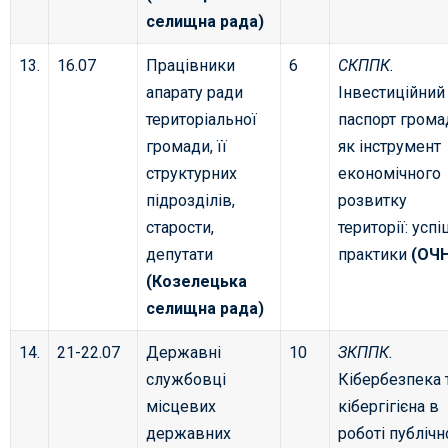
селищна рада)
13.
16.07
Працівники
6
СКППК.
апарату ради
Інвестиційний
територіальної
паспорт грома
громади, її
як інструмент
структурних
економічного
підрозділів,
розвитку
старости,
території: успі
депутати
практики
(ОЧ
(Козелецька
селищна рада)
14.
21-22.07
Державні
10
ЗКППК.
службовці
Кібербезпека 
місцевих
кібергігієна в
державних
роботі публічн