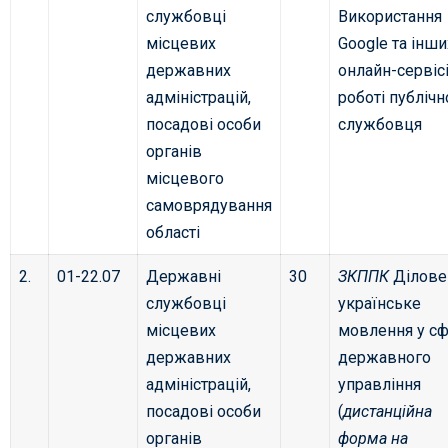
службовці
Використання
місцевих
Google та інши
державних
онлайн-сервісі
адміністрацій,
роботі публічн
посадові особи
службовця
органів
місцевого
самоврядування
області
2.
01-22.07
Державні
30
ЗКППК
Ділове
службовці
українське
місцевих
мовлення у сф
державних
державного
адміністрацій,
управління
посадові особи
(
дистанційна
органів
форма на