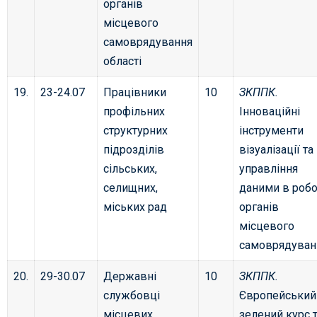
органів
місцевого
самоврядування
області
19.
23-24.07
Працівники
10
ЗКППК.
профільних
Інноваційні
структурних
інструменти
підрозділів
візуалізації та
сільських,
управління
селищних,
даними в робо
міських рад
органів
місцевого
самоврядуван
20.
29-30.07
Державні
10
ЗКППК.
службовці
Європейський
місцевих
зелений курс 