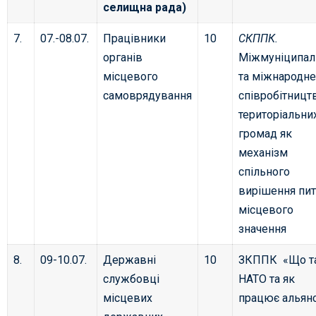
селищна рада)
7.
07.-08.07.
Працівники
10
СКППК.
органів
Міжмуніципал
місцевого
та міжнародне
самоврядування
співробітницт
територіальни
громад як
механізм
спільного
вирішення пи
місцевого
значення
8.
09-10.07.
Державні
10
ЗКППК «Що т
службовці
НАТО та як
місцевих
працює альян