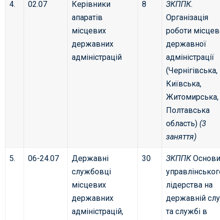
4.
02.07
Керівники
8
ЗКППК.
апаратів
Організація
місцевих
роботи місцев
державних
державної
адміністрацій
адміністрації
(Чернігівська,
Київська,
Житомирська,
Полтавська
область)
(3
заняття)
5.
06-24.07
Державні
30
ЗКППК
Основ
службовці
управлінсько
місцевих
лідерства на
державних
державній сл
адміністрацій,
та службі в