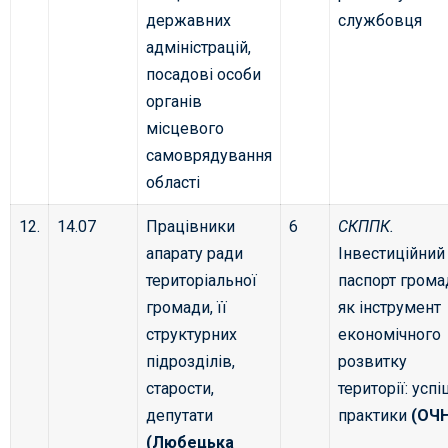
державних
службовця
адміністрацій,
посадові особи
органів
місцевого
самоврядування
області
12.
14.07
Працівники
6
СКППК.
апарату ради
Інвестиційний
територіальної
паспорт грома
громади, її
як інструмент
структурних
економічного
підрозділів,
розвитку
старости,
території: успі
депутати
практики
(ОЧ
(Любецька