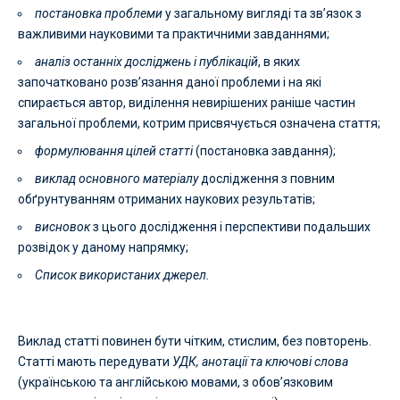
постановка проблеми
у загальному вигляді та зв’язок з
важливими науковими та практичними завданнями;
аналіз останніх досліджень і публікацій
, в яких
започатковано розв’язання даної проблеми і на які
спирається автор, виділення невирішених раніше частин
загальної проблеми, котрим присвячується означена стаття;
формулювання цілей статті
(постановка завдання);
виклад основного матеріалу
дослідження з повним
обґрунтуванням отриманих наукових результатів;
висновок
з цього дослідження і перспективи подальших
розвідок у даному напрямку;
Cписок використаних джерел.
Виклад статті повинен бути чітким, стислим, без повторень.
Статті мають передувати
УДК, анотації та ключові слова
(українською та англійською мовами, з обов’язковим