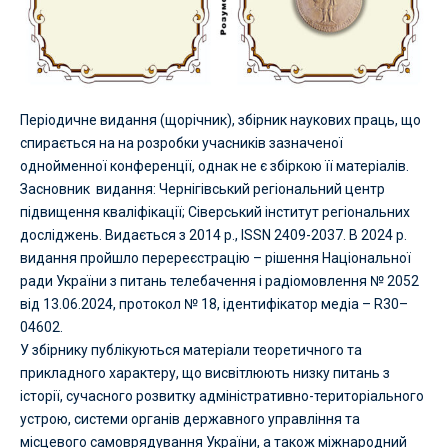
Періодичне видання (щорічник), збірник наукових праць, що
спирається на на розробки учасників зазначеної
однойменної конференції, однак не є збіркою її матеріалів.
Засновник
видання:
Чернігівський регіональний центр
підвищення кваліфікації;
Сіверський інститут регіональних
досліджень. Видається з 2014 р., ISSN 2409-2037. В 2024 р.
видання пройшло перереєстрацію – рішення Національної
ради України з питань телебачення і радіомовлення № 2052
від 13.06.2024, протокол № 18, ідентифікатор медіа – R30–
04602.
У збірнику публікуються матеріали теоретичного та
прикладного характеру, що висвітлюють низку питань з
історії, сучасного розвитку адміністративно-територіального
устрою, системи органів державного управління та
місцевого самоврядування України, а також міжнародний