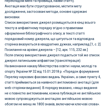
перекладом імені та прізвища, назви статті).
Анотація має бути структурованою, містити мету
дослідження, застосовані методи, основні одержані
висновки.
Список використаних джерел розміщується в кінці всього
тексту в алфавітному порядку згідно з правилами
оформлення бібліографічного опису; в тексті статті
порядковий номер джерела, що цитується та відповідна
сторінка вказуються в квадратних дужках, наприклад [1, с. 2].
Посилання на архівні джерела – [12, арк. 115, 232 зв.]
Після списку використаних джерел подається той же список
джерел латинським алфавітом (транслітерація).
На виконання наказу Міністерства освіти і науки, молоді та
спорту України № 32 від 15.01.2018 р. «Порядок формування
Переліку наукових фахових видань України», а саме пункту 4,
статті приймаються за наявності англомовної анотації (для
web-сторінки видання
). В порядку вказано, «
якщо видання
не є повністю англомовним, кожна публікація не англійською
мовою супроводжується анотацією англійською мовою
обсягом не менш як 1800 знаків, включаючи ключові слова»
.