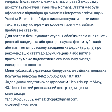
інтервал (поля: верхнє, нижнє, зліва, справа 2 см., розмір
шрифту 12 гарнітури Times New Roman). Стаття має бути
оформлена відповідно до вимог Міністерства освіти і науки
України. В тексті необхідно використовувати лапки лише
такого зразку «», тире – це коротке тире: « – », зайвих
пробілів не ставити.
Для авторів без наукового ступеня обов’язковою є наявність
рецензії
кандидата або доктора наук за фахом публікації
або витягом із протоколу засідання кафедри (відділу) про
рекомендацію статті до друку. Рецензія або витяг з
протоколу може подаватися в сканованому вигляді
електронною поштою.
Мови публікацій:
українська, білоруська, англійська, польська
Контактні телефони
0462 676052, 068 1071837
За довідками звертатись за адресою:
м. Чернігів, пр.-т Миру,
43, Чернігівський регіональний центр підвищення
кваліфікації.
тел.: 0462 676052, е-mail:
chcppk@gmail.com
,
siverian@gmail.com