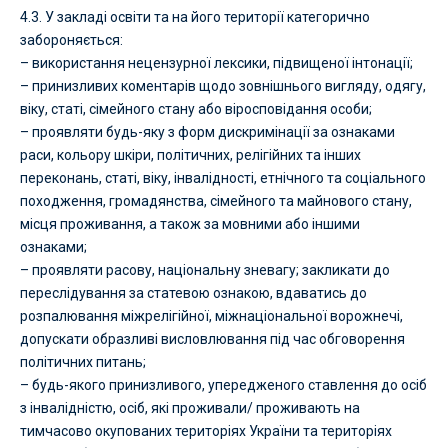
4.3. У закладі освіти та на його території категорично
забороняється:
– використання нецензурної лексики, підвищеної інтонації;
– принизливих коментарів щодо зовнішнього вигляду, одягу,
віку, статі, сімейного стану або віросповідання особи;
– проявляти будь-яку з форм дискримінації за ознаками
раси, кольору шкіри, політичних, релігійних та інших
переконань, статі, віку, інвалідності, етнічного та соціального
походження, громадянства, сімейного та майнового стану,
місця проживання, а також за мовними або іншими
ознаками;
– проявляти расову, національну зневагу; закликати до
переслідування за статевою ознакою, вдаватись до
розпалювання міжрелігійної, міжнаціональної ворожнечі,
допускати образливі висловлювання під час обговорення
політичних питань;
– будь-якого принизливого, упередженого ставлення до осіб
з інвалідністю, осіб, які проживали/ проживають на
тимчасово окупованих територіях України та територіях