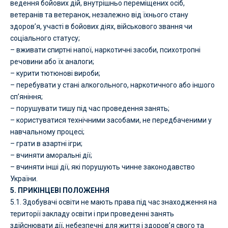
ведення бойових дій, внутрішньо переміщених осіб,
ветеранів та ветеранок, незалежно від їхнього стану
здоров’я, участі в бойових діях, військового звання чи
соціального статусу;
– вживати спиртні напої, наркотичні засоби, психотропні
речовини або їх аналоги;
– курити тютюнові вироби;
– перебувати у стані алкогольного, наркотичного або іншого
сп’яніння;
– порушувати тишу під час проведення занять;
– користуватися технічними засобами, не передбаченими у
навчальному процесі;
– грати в азартні ігри;
– вчиняти аморальні дії;
– вчиняти інші дії, які порушують чинне законодавство
України.
5. ПРИКІНЦЕВІ ПОЛОЖЕННЯ
5.1. Здобувачі освіти не мають права під час знаходження на
території закладу освіти і при проведенні занять
здійснювати дії, небезпечні для життя і здоров’я свого та