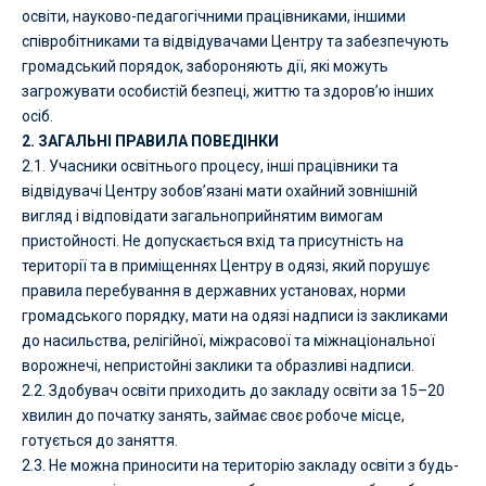
освіти, науково-педагогічними працівниками, іншими
співробітниками та відвідувачами Центру та забезпечують
громадський порядок, забороняють дії, які можуть
загрожувати особистій безпеці, життю та здоров’ю інших
осіб.
2. ЗАГАЛЬНІ ПРАВИЛА ПОВЕДІНКИ
2.1. Учасники освітнього процесу, інші працівники та
відвідувачі Центру зобов’язані мати охайний зовнішній
вигляд і відповідати загальноприйнятим вимогам
пристойності. Не допускається вхід та присутність на
території та в приміщеннях Центру в одязі, який порушує
правила перебування в державних установах, норми
громадського порядку, мати на одязі надписи із закликами
до насильства, релігійної, міжрасової та міжнаціональної
ворожнечі, непристойні заклики та образливі надписи.
2.2. Здобувач освіти приходить до закладу освіти за 15
–
20
хвилин до початку занять, займає своє робоче місце,
готується до заняття.
2.3. Не можна приносити на територію закладу освіти з будь-