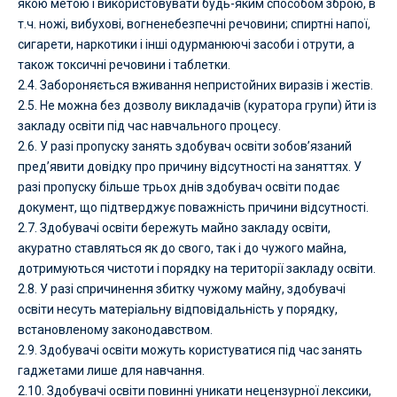
якою метою і використовувати будь-яким способом зброю, в
т.ч. ножі, вибухові, вогненебезпечні речовини; спиртні напої,
сигарети, наркотики і інші одурманюючі засоби і отрути, а
також токсичні речовини і таблетки.
2.4. Забороняється вживання непристойних виразів і жестів.
2.5. Не можна без дозволу викладачів (куратора групи) йти із
закладу освіти під час навчального процесу.
2.6. У разі пропуску занять здобувач освіти зобов’язаний
пред’явити довідку про причину відсутності на заняттях. У
разі пропуску більше трьох днів здобувач освіти подає
документ, що підтверджує поважність причини відсутності.
2.7. Здобувачі освіти бережуть майно закладу освіти,
акуратно ставляться як до свого, так і до чужого майна,
дотримуються чистоти і порядку на території закладу освіти.
2.8. У разі спричинення збитку чужому майну, здобувачі
освіти несуть матеріальну відповідальність у порядку,
встановленому законодавством.
2.9. Здобувачі освіти можуть користуватися під час занять
гаджетами лише для навчання.
2.10. Здобувачі освіти повинні уникати нецензурної лексики,