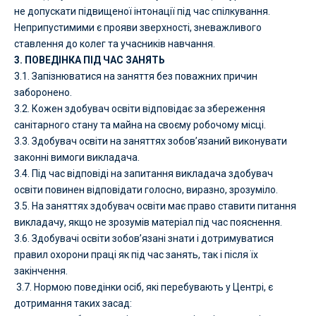
не допускати підвищеної інтонації під час спілкування.
Неприпустимими є прояви зверхності, зневажливого
ставлення до колег та учасників навчання.
3. ПОВЕДІНКА ПІД ЧАС ЗАНЯТЬ
3.1. Запізнюватися на заняття без поважних причин
заборонено.
3.2. Кожен здобувач освіти відповідає за збереження
санітарного стану та майна на своєму робочому місці.
3.3. Здобувач освіти на заняттях зобов’язаний виконувати
законні вимоги викладача.
3.4. Під час відповіді на запитання викладача здобувач
освіти повинен відповідати голосно, виразно, зрозуміло.
3.5. На заняттях здобувач освіти має право ставити питання
викладачу, якщо не зрозумів матеріал під час пояснення.
3.6. Здобувачі освіти зобов’язані знати і дотримуватися
правил охорони праці як під час занять, так і після їх
закінчення.
3.7. Нормою поведінки осіб, які перебувають у Центрі, є
дотримання таких засад: